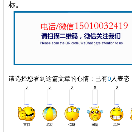
标。
请选择您看到这篇文章的心情：已有
0
人表态
0
0
0
0
0
支持
感动
惊讶
同情
流汗