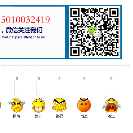
0
0
0
0
0
同情
流汗
鄙视
愤怒
难过