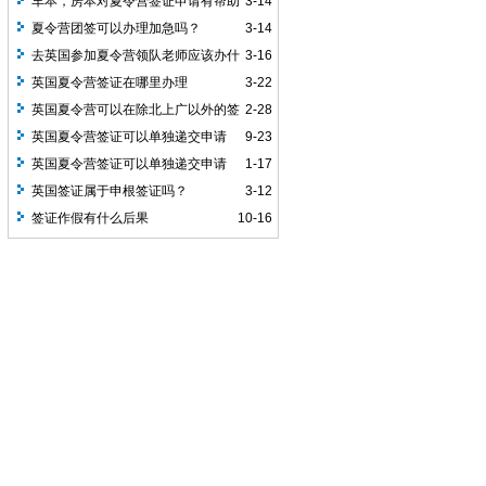
么办？
车本，房本对夏令营签证申请有帮助
3-14
吗？
夏令营团签可以办理加急吗？
3-14
去英国参加夏令营领队老师应该办什
3-16
么签证呢？
英国夏令营签证在哪里办理
3-22
英国夏令营可以在除北上广以外的签
2-28
证中心递交申请吗？
英国夏令营签证可以单独递交申请
9-23
吗？
英国夏令营签证可以单独递交申请
1-17
吗？
英国签证属于申根签证吗？
3-12
签证作假有什么后果
10-16