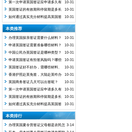
第一次申请英国签证应申请多久有
10-31
效期的签证？
英国签证的有效期和停留期是多长
10-31
时间呢？
如何通过真实充分材料提高英国签
10-31
证出签率？
本类推荐
办理英国探亲签证需要什么材料？
10-31
申请英国签证需要准备哪些材料？
10-31
中国公民办英国签证是哪种类型？
10-31
能否办电子签及两者有何不同？
申请英国签证有拒签风险吗？哪些
10-31
原因会拒签及如何提高出签率？
英国签证好不好办，需哪些材料、
10-31
有啥特殊要求及注意事项？
香港护照赴英免签，大陆赴英咋办
10-31
签及签证情况如何？
英国商务签证几天可以出签呢？
10-31
第一次申请英国签证应申请多久有
10-31
效期的签证？
英国签证的有效期和停留期是多长
10-31
时间呢？
如何通过真实充分材料提高英国签
10-31
证出签率？
本类排行
办理英国夏令营签证父母都是农民怎
3-14