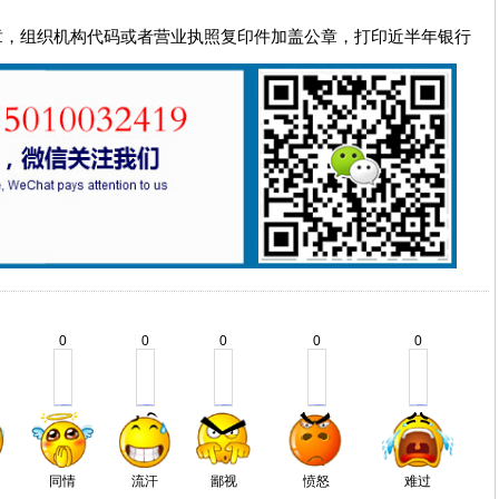
章，组织机构代码或者营业执照复印件加盖公章，打印近半年银行
0
0
0
0
0
同情
流汗
鄙视
愤怒
难过