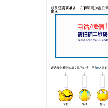
领队还需要准备：在职证明加盖公
流水
请选择您看到这篇文章的心情：已有
0
人表态
0
0
0
支持
感动
惊讶