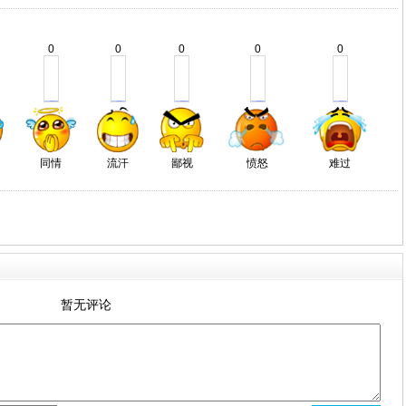
0
0
0
0
0
同情
流汗
鄙视
愤怒
难过
暂无评论