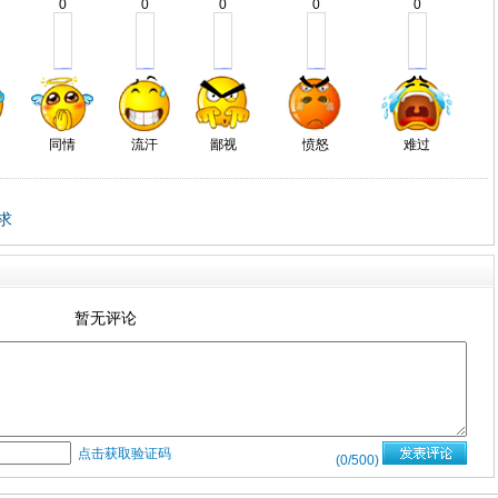
0
0
0
0
0
同情
流汗
鄙视
愤怒
难过
求
暂无评论
点击获取验证码
(
0
/500)