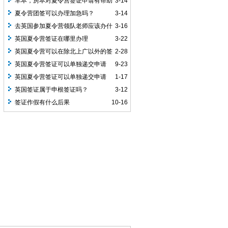
么办？
车本，房本对夏令营签证申请有帮助
3-14
吗？
夏令营团签可以办理加急吗？
3-14
去英国参加夏令营领队老师应该办什
3-16
么签证呢？
英国夏令营签证在哪里办理
3-22
英国夏令营可以在除北上广以外的签
2-28
证中心递交申请吗？
英国夏令营签证可以单独递交申请
9-23
吗？
英国夏令营签证可以单独递交申请
1-17
吗？
英国签证属于申根签证吗？
3-12
签证作假有什么后果
10-16