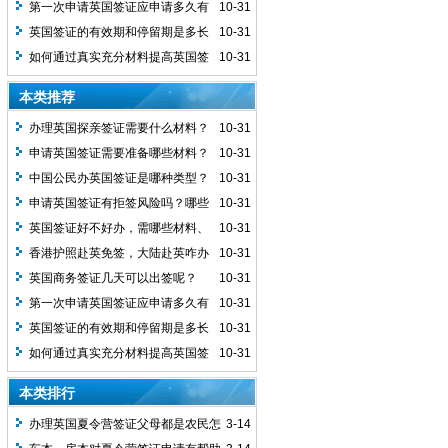
第一次申请英国签证应申请多久有
10-31
效期的签证？
英国签证的有效期和停留期是多长
10-31
时间呢？
如何通过真实充分材料提高英国签
10-31
证出签率？
本类推荐
办理英国探亲签证需要什么材料？
10-31
申请英国签证需要准备哪些材料？
10-31
中国公民办英国签证是哪种类型？
10-31
能否办电子签及两者有何不同？
申请英国签证有拒签风险吗？哪些
10-31
原因会拒签及如何提高出签率？
英国签证好不好办，需哪些材料、
10-31
有啥特殊要求及注意事项？
香港护照赴英免签，大陆赴英咋办
10-31
签及签证情况如何？
英国商务签证几天可以出签呢？
10-31
第一次申请英国签证应申请多久有
10-31
效期的签证？
英国签证的有效期和停留期是多长
10-31
时间呢？
如何通过真实充分材料提高英国签
10-31
证出签率？
本类排行
办理英国夏令营签证父母都是农民怎
3-14